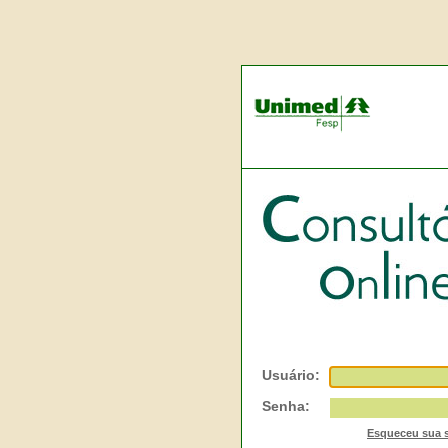
Usuário:
Senha:
Esqueceu sua 